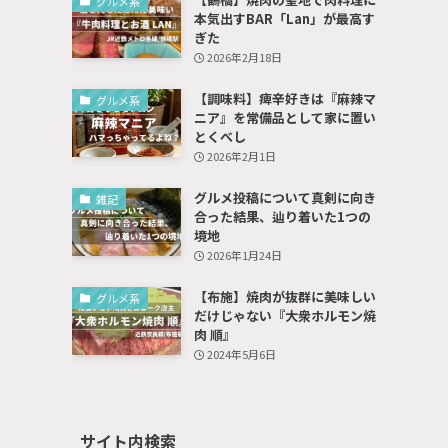
グルメ系
本気出すBAR「Lan」が最高す
ぎた
2026年2月18日
【調味料】痺辛好きは『麻辣マ
グルメ系
ニア』を常備品として家に置い
とくべし
2026年2月1日
グルメ投稿について真剣に向き
雑記
合った結果、辿り着いた1つの
境地
2026年1月24日
【布施】焼肉が抜群に美味しい
グルメ系
だけじゃない『大衆ホルモン焼
肉 順』
2024年5月6日
サイト内検索