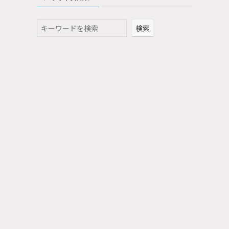
検
検索
索
さ
あ