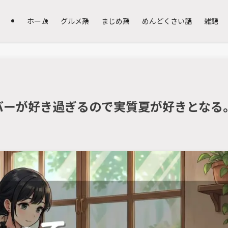
ホーム
グルメ系
まじめ系
めんどくさい話
雑記
バーが好き過ぎるので実質夏が好きとなる