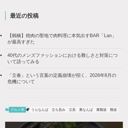
最近の投稿
【鶴橋】焼肉の聖地で肉料理に本気出すBAR「Lan」
が最高すぎた
40代のメンズファッションにおける難しさと対策につ
いて語ってみる
「立春」という言葉の定義崩壊が招く、2026年8月の
危機について
グルメ系
うらなんば
立ち呑み
立呑
裏なんば
裏難波
難波