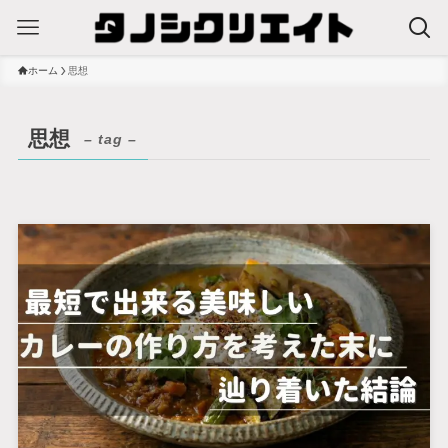
ホーム
思想
思想
– tag –